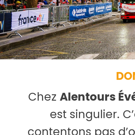
DO
Chez
Alentours Év
est singulier. 
contentons pas d’