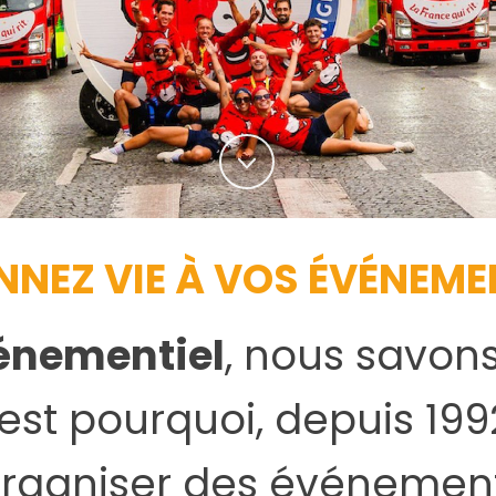
NNEZ VIE À VOS ÉVÉNEME
énementiel
, nous savon
C’est pourquoi, depuis 19
organiser des événement