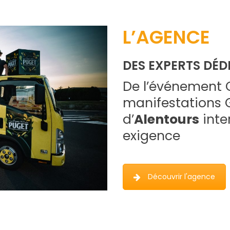
L’AGENCE
DES EXPERTS DÉD
De l’événement 
manifestations G
d’
Alentours
inte
exigence
Découvrir l'agence