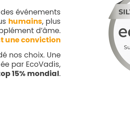
r des événements
lus
humains
, plus
upplément d’âme.
t une conviction
dé nos choix. Une
dée par EcoVadis,
top 15% mondial
.